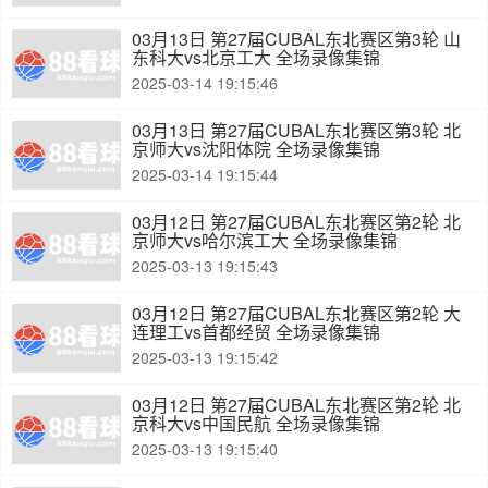
03月13日 第27届CUBAL东北赛区第3轮 山
东科大vs北京工大 全场录像集锦
2025-03-14 19:15:46
03月13日 第27届CUBAL东北赛区第3轮 北
京师大vs沈阳体院 全场录像集锦
2025-03-14 19:15:44
03月12日 第27届CUBAL东北赛区第2轮 北
京师大vs哈尔滨工大 全场录像集锦
2025-03-13 19:15:43
03月12日 第27届CUBAL东北赛区第2轮 大
连理工vs首都经贸 全场录像集锦
2025-03-13 19:15:42
03月12日 第27届CUBAL东北赛区第2轮 北
京科大vs中国民航 全场录像集锦
2025-03-13 19:15:40