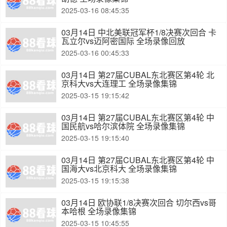
2025-03-16 08:45:35
03月14日 中北美联冠军杯1/8决赛次回合 卡
瓦立尔vs迈阿密国际 全场录像回放
2025-03-16 00:45:33
03月14日 第27届CUBAL东北赛区第4轮 北
京科大vs大连理工 全场录像集锦
2025-03-15 19:15:42
03月14日 第27届CUBAL东北赛区第4轮 中
国民航vs哈尔滨体院 全场录像集锦
2025-03-15 19:15:40
03月14日 第27届CUBAL东北赛区第4轮 中
国海大vs北京科大 全场录像集锦
2025-03-15 19:15:38
03月14日 欧协联1/8决赛次回合 切尔西vs哥
本哈根 全场录像集锦
2025-03-15 10:45:55