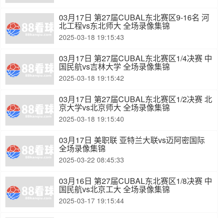
03月17日 第27届CUBAL东北赛区9-16名 河
北工程vs东北师大 全场录像集锦
2025-03-18 19:15:43
03月17日 第27届CUBAL东北赛区1/4决赛 中
国民航vs吉林大学 全场录像集锦
2025-03-18 19:15:42
03月17日 第27届CUBAL东北赛区1/2决赛 北
京大学vs北京师大 全场录像集锦
2025-03-18 19:15:40
03月17日 美职联 亚特兰大联vs迈阿密国际
全场录像集锦
2025-03-22 08:45:33
03月16日 第27届CUBAL东北赛区1/8决赛 中
国民航vs北京工大 全场录像集锦
2025-03-17 19:15:44