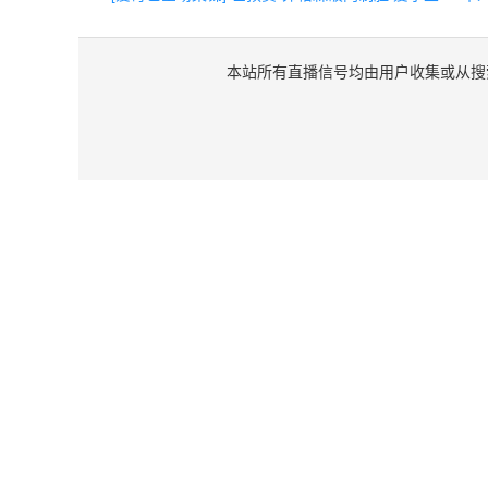
本站所有直播信号均由用户收集或从搜