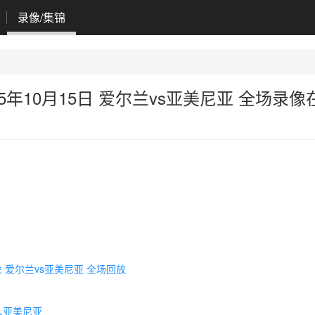
录像/集锦
年10月15日 爱尔兰vs亚美尼亚 全场录像
4轮 爱尔兰vs亚美尼亚 全场回放
十人亚美尼亚