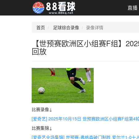
直播
首页
足球综合录像
录像详情
【世预赛欧洲区小组赛F组】2025
回放
比赛录像↓
[爱奇艺] 2025年10月15日 世预赛欧洲区小组赛F组第
比赛集锦↓
[爱奇艺全场集锦] 世预赛-弗格森破门制胜 爱尔兰1-0