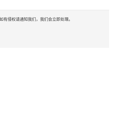
如有侵权请通知我们，我们会立即处理。