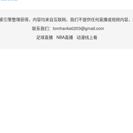
索引擎整理获得，内容均来自互联网，我们不提供任何直播或视频内容，
联系我们：
tomhanks0203@gmail.com
足球直播
NBA直播
动漫线上看