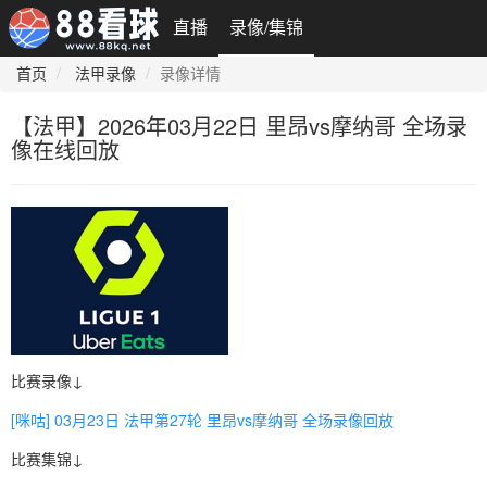
直播
录像/集锦
首页
法甲录像
录像详情
【法甲】2026年03月22日 里昂vs摩纳哥 全场录
像在线回放
比赛录像↓
[咪咕] 03月23日 法甲第27轮 里昂vs摩纳哥 全场录像回放
比赛集锦↓