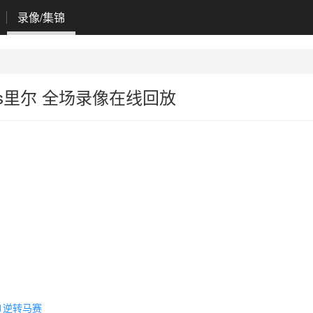
录像/集锦
赛vs里尔 全场录像在线回放
-1逆转马赛