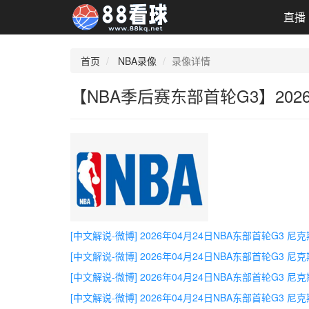
直播
首页
NBA录像
录像详情
【NBA季后赛东部首轮G3】202
[中文解说-微博] 2026年04月24日NBA东部首轮G3 尼
[中文解说-微博] 2026年04月24日NBA东部首轮G3 尼
[中文解说-微博] 2026年04月24日NBA东部首轮G3 尼
[中文解说-微博] 2026年04月24日NBA东部首轮G3 尼