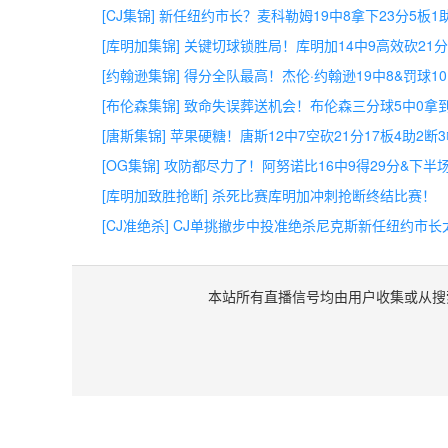
[CJ集锦] 新任纽约市长？麦科勒姆19中8拿下23分5板1
[库明加集锦] 关键切球锁胜局！库明加14中9高效砍21
[约翰逊集锦] 得分全队最高！杰伦·约翰逊19中8&罚球10
[布伦森集锦] 致命失误葬送机会！布伦森三分球5中0拿到
[唐斯集锦] 苹果硬糖！唐斯12中7空砍21分17板4助2断
[OG集锦] 攻防都尽力了！阿努诺比16中9得29分&下半场
[库明加致胜抢断] 杀死比赛库明加冲刺抢断终结比赛！
[CJ准绝杀] CJ单挑撤步中投准绝杀尼克斯新任纽约市
本站所有直播信号均由用户收集或从搜