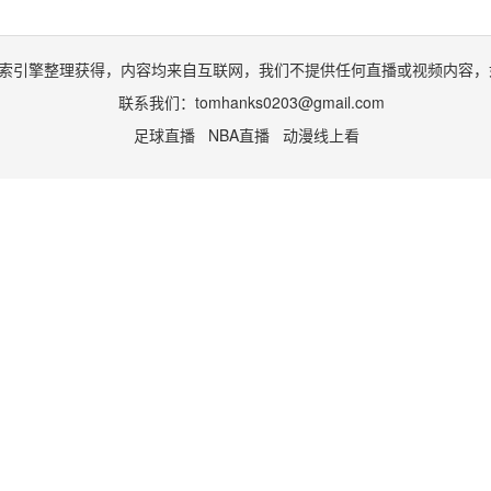
索引擎整理获得，内容均来自互联网，我们不提供任何直播或视频内容，
联系我们：
tomhanks0203@gmail.com
足球直播
NBA直播
动漫线上看