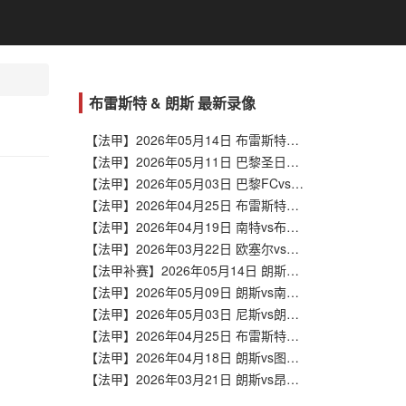
布雷斯特 & 朗斯 最新录像
【法甲】2026年05月14日 布雷斯特vs斯特拉斯堡 全场录像在线回放
【法甲】2026年05月11日 巴黎圣日耳曼vs布雷斯特 全场录像在线回放
【法甲】2026年05月03日 巴黎FCvs布雷斯特 全场录像在线回放
【法甲】2026年04月25日 布雷斯特vs朗斯 全场录像在线回放
【法甲】2026年04月19日 南特vs布雷斯特 全场录像在线回放
【法甲】2026年03月22日 欧塞尔vs布雷斯特 全场录像在线回放
【法甲补赛】2026年05月14日 朗斯vs巴黎圣日耳曼 全场录像在线回放
【法甲】2026年05月09日 朗斯vs南特 全场录像在线回放
【法甲】2026年05月03日 尼斯vs朗斯 全场录像在线回放
【法甲】2026年04月25日 布雷斯特vs朗斯 全场录像在线回放
【法甲】2026年04月18日 朗斯vs图卢兹 全场录像在线回放
【法甲】2026年03月21日 朗斯vs昂热 全场录像在线回放