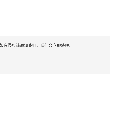
如有侵权请通知我们，我们会立即处理。