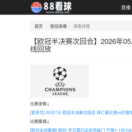
直播
首页
欧冠录像
录像详情
【欧冠半决赛次回合】2026年0
线回放
比赛录像↓
[爱奇艺] 05月7日 欧冠半决赛次回合 拜仁慕尼黑vs巴
比赛集锦↓
[欧冠全场集锦] 欧冠-登贝莱闪击凯恩破门 巴黎1-1总分