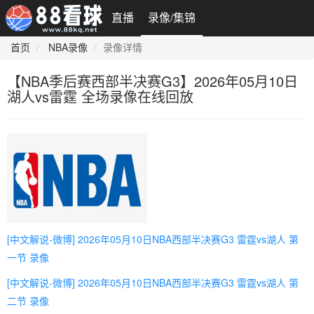
直播
录像/集锦
首页
NBA录像
录像详情
【NBA季后赛西部半决赛G3】2026年05月10日
湖人vs雷霆 全场录像在线回放
[中文解说-微博] 2026年05月10日NBA西部半决赛G3 雷霆vs湖人 第
一节 录像
[中文解说-微博] 2026年05月10日NBA西部半决赛G3 雷霆vs湖人 第
二节 录像