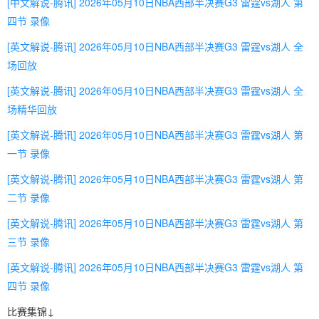
[中文解说-腾讯] 2026年05月10日NBA西部半决赛G3 雷霆vs湖人 第
四节 录像
[英文解说-腾讯] 2026年05月10日NBA西部半决赛G3 雷霆vs湖人 全
场回放
[英文解说-腾讯] 2026年05月10日NBA西部半决赛G3 雷霆vs湖人 全
场精华回放
[英文解说-腾讯] 2026年05月10日NBA西部半决赛G3 雷霆vs湖人 第
一节 录像
[英文解说-腾讯] 2026年05月10日NBA西部半决赛G3 雷霆vs湖人 第
二节 录像
[英文解说-腾讯] 2026年05月10日NBA西部半决赛G3 雷霆vs湖人 第
三节 录像
[英文解说-腾讯] 2026年05月10日NBA西部半决赛G3 雷霆vs湖人 第
四节 录像
比赛集锦↓