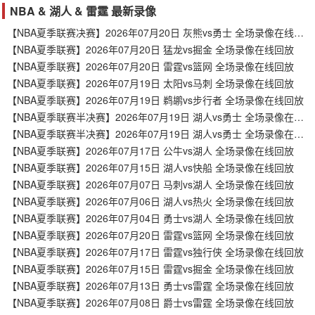
NBA & 湖人 & 雷霆 最新录像
【NBA夏季联赛决赛】2026年07月20日 灰熊vs勇士 全场录像在线回放
【NBA夏季联赛】2026年07月20日 猛龙vs掘金 全场录像在线回放
【NBA夏季联赛】2026年07月20日 雷霆vs篮网 全场录像在线回放
【NBA夏季联赛】2026年07月19日 太阳vs马刺 全场录像在线回放
【NBA夏季联赛】2026年07月19日 鹈鹕vs步行者 全场录像在线回放
【NBA夏季联赛半决赛】2026年07月19日 湖人vs勇士 全场录像在线回放
【NBA夏季联赛半决赛】2026年07月19日 湖人vs勇士 全场录像在线回放
【NBA夏季联赛】2026年07月17日 公牛vs湖人 全场录像在线回放
【NBA夏季联赛】2026年07月15日 湖人vs快船 全场录像在线回放
【NBA夏季联赛】2026年07月07日 马刺vs湖人 全场录像在线回放
【NBA夏季联赛】2026年07月06日 湖人vs热火 全场录像在线回放
【NBA夏季联赛】2026年07月04日 勇士vs湖人 全场录像在线回放
【NBA夏季联赛】2026年07月20日 雷霆vs篮网 全场录像在线回放
【NBA夏季联赛】2026年07月17日 雷霆vs独行侠 全场录像在线回放
【NBA夏季联赛】2026年07月15日 雷霆vs掘金 全场录像在线回放
【NBA夏季联赛】2026年07月13日 勇士vs雷霆 全场录像在线回放
【NBA夏季联赛】2026年07月08日 爵士vs雷霆 全场录像在线回放