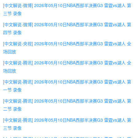
[中文解说-微博] 2026年05月10日NBA西部半决赛G3 雷霆vs湖人 第
三节 录像
[中文解说-微博] 2026年05月10日NBA西部半决赛G3 雷霆vs湖人 第
四节 录像
[中文解说-央视] 2026年05月10日NBA西部半决赛G3 雷霆vs湖人 全
场回放
[中文解说-腾讯] 2026年05月10日NBA西部半决赛G3 雷霆vs湖人 全
场回放
[中文解说-腾讯] 2026年05月10日NBA西部半决赛G3 雷霆vs湖人 第
一节 录像
[中文解说-腾讯] 2026年05月10日NBA西部半决赛G3 雷霆vs湖人 第
二节 录像
[中文解说-腾讯] 2026年05月10日NBA西部半决赛G3 雷霆vs湖人 第
三节 录像