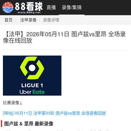
直播
录像/集锦
首页
法甲录像
录像详情
【法甲】2026年05月11日 图卢兹vs里昂 全场录
像在线回放
比赛录像↓
[咪咕] 05月11日 法甲第33轮 图卢兹vs里昂 全场录像回放
图卢兹 & 里昂 最新录像