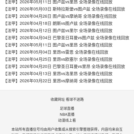
【法甲】2026年05月11日 图卢兹vs里昂 全场录像在线回放
【法甲】2026年05月03日 斯特拉斯堡vs图卢兹 全场录像在线回放
【法甲】2026年04月26日 图卢兹vs摩纳哥 全场录像在线回放
【法甲】2026年04月18日 朗斯vs图卢兹 全场录像在线回放
【法甲】2026年04月12日 图卢兹vs里尔 全场录像在线回放
【法甲】2026年04月04日 巴黎圣日耳曼vs图卢兹 全场录像在线回放
【法甲】2026年05月11日 图卢兹vs里昂 全场录像在线回放
【法甲】2026年05月04日 里昂vs雷恩 全场录像在线回放
【法甲】2026年04月25日 里昂vs欧塞尔 全场录像在线回放
【法甲】2026年04月20日 巴黎圣日耳曼vs里昂 全场录像在线回放
【法甲】2026年04月13日 里昂vs洛里昂 全场录像在线回放
【法甲】2026年03月22日 里昂vs摩纳哥 全场录像在线回放
收藏网址 看球不迷路
足球直播
NBA直播
动漫线上看
本站所有直播信号均由用户收集或从搜索引擎整理获得，内容均来自互