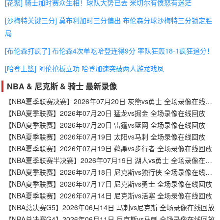
[花絮] 骑士加时赛众生相！球队大势已去 米切尔有愤怒有迷茫
[沙梅特关键三分] 莫布利加时三分偏出 布伦森分球沙梅特三分锁定胜
局
[布伦森打疯了] 布伦森4次单吃哈登连得9分 率队狂轰18-1疯狂追分！
[哈登上篮] 阿伦抢板立功 哈登加速突破两人游龙戏凤
NBA & 尼克斯 & 骑士 最新录像
【NBA夏季联赛决赛】2026年07月20日 灰熊vs勇士 全场录像在线回放
【NBA夏季联赛】2026年07月20日 猛龙vs掘金 全场录像在线回放
【NBA夏季联赛】2026年07月20日 雷霆vs篮网 全场录像在线回放
【NBA夏季联赛】2026年07月19日 太阳vs马刺 全场录像在线回放
【NBA夏季联赛】2026年07月19日 鹈鹕vs步行者 全场录像在线回放
【NBA夏季联赛半决赛】2026年07月19日 湖人vs勇士 全场录像在线回放
【NBA夏季联赛】2026年07月18日 尼克斯vs独行侠 全场录像在线回放
【NBA夏季联赛】2026年07月17日 尼克斯vs勇士 全场录像在线回放
【NBA夏季联赛】2026年07月14日 尼克斯vs活塞 全场录像在线回放
【NBA总决赛G5】2026年06月14日 马刺vs尼克斯 全场录像在线回放
【NBA总决赛G4】2026年06月11日 尼克斯vs马刺 全场录像在线回放