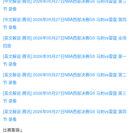
[中文解说-腾讯] 2026年05月27日NBA西部决赛G5 马刺vs雷霆 第三
节 录像
[中文解说-腾讯] 2026年05月27日NBA西部决赛G5 马刺vs雷霆 第四
节 录像
[英文解说-腾讯] 2026年05月27日NBA西部决赛G5 马刺vs雷霆 全场
回放
[英文解说-腾讯] 2026年05月27日NBA西部决赛G5 马刺vs雷霆 第一
节 录像
[英文解说-腾讯] 2026年05月27日NBA西部决赛G5 马刺vs雷霆 第二
节 录像
[英文解说-腾讯] 2026年05月27日NBA西部决赛G5 马刺vs雷霆 第三
节 录像
[英文解说-腾讯] 2026年05月27日NBA西部决赛G5 马刺vs雷霆 第四
节 录像
比赛集锦↓