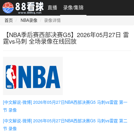
直播
录像/集锦
首页
NBA录像
录像详情
【NBA季后赛西部决赛G5】2026年05月27日 雷
霆vs马刺 全场录像在线回放
[中文解说-微博] 2026年05月27日NBA西部决赛G5 马刺vs雷霆 第一
节 录像
[中文解说-微博] 2026年05月27日NBA西部决赛G5 马刺vs雷霆 第二
节 录像