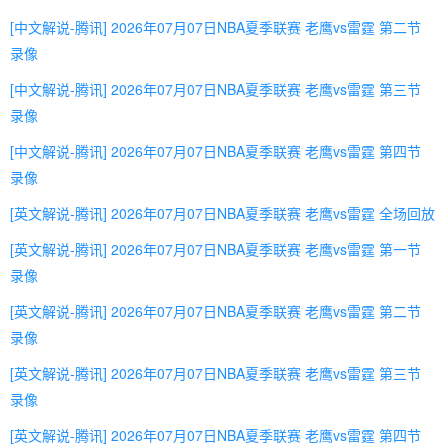
[中文解说-腾讯] 2026年07月07日NBA夏季联赛 老鹰vs雷霆 第二节
录像
[中文解说-腾讯] 2026年07月07日NBA夏季联赛 老鹰vs雷霆 第三节
录像
[中文解说-腾讯] 2026年07月07日NBA夏季联赛 老鹰vs雷霆 第四节
录像
[英文解说-腾讯] 2026年07月07日NBA夏季联赛 老鹰vs雷霆 全场回放
[英文解说-腾讯] 2026年07月07日NBA夏季联赛 老鹰vs雷霆 第一节
录像
[英文解说-腾讯] 2026年07月07日NBA夏季联赛 老鹰vs雷霆 第二节
录像
[英文解说-腾讯] 2026年07月07日NBA夏季联赛 老鹰vs雷霆 第三节
录像
[英文解说-腾讯] 2026年07月07日NBA夏季联赛 老鹰vs雷霆 第四节