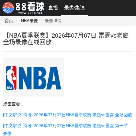
直播
录像/集锦
首页
NBA录像
录像详情
【NBA夏季联赛】2026年07月07日 雷霆vs老鹰
全场录像在线回放
点击查看：
[中文解说-腾讯] 2026年07月07日NBA夏季联赛 老鹰vs雷霆 全场回放
[中文解说-腾讯] 2026年07月07日NBA夏季联赛 老鹰vs雷霆 第一节
录像