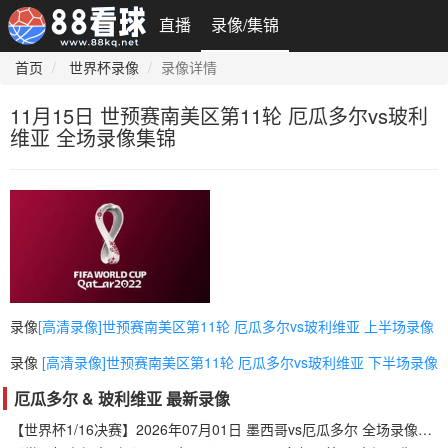
直播
录像/集锦
首页
世界杯录像
录像详情
11月15日 世预赛南美区第11轮 厄瓜多尔vs玻利
维亚 全场录像集锦
录像
[高清录像]世预赛南美区第11轮 厄瓜多尔vs玻利维亚 上半场录像
录像
[高清录像]世预赛南美区第11轮 厄瓜多尔vs玻利维亚 下半场录像
厄瓜多尔 & 玻利维亚 最新录像
【世界杯1/16决赛】2026年07月01日 墨西哥vs厄瓜多尔 全场录像在线回放