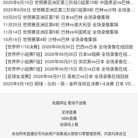
2025年6月10日 世预赛亚洲区第三阶段C组第10轮 中国男足vs巴林 全场录像回放
2025年6月6日 世预赛亚洲区第三阶段C组第9轮 巴林vs沙特 全场录像回放
03月20日 世预赛亚洲区第7轮 日本vs巴林 全场录像集锦
11月20日 世预赛亚洲区第6轮 巴林vs澳大利亚 全场录像集锦
11月14日 世预赛亚洲区第5轮 巴林vs中国男足 全场录像集锦
10月16日 世预赛第4轮 沙特vs巴林 全场录像集锦
【世界杯1/16决赛】2026年06月30日 巴西vs日本 全场录像在线回放
【世界杯小组赛F组】2026年06月26日 日本vs瑞典 全场录像在线回放
【世界杯小组赛F组】2026年06月21日 突尼斯vs日本 全场录像在线回放
【世界杯小组赛F组】2026年06月15日 荷兰vs日本 全场录像在线回放
【足球友谊赛】2026年04月01日 英格兰vs日本 全场录像在线回放
2025年9月18日 网球・比利・简・金杯深圳总决赛1/4决赛 日本 VS 英国
收藏网址 看球不迷路
足球直播
NBA直播
动漫线上看
本站所有直播信号均由用户收集或从搜索引擎整理获得，内容均来自互