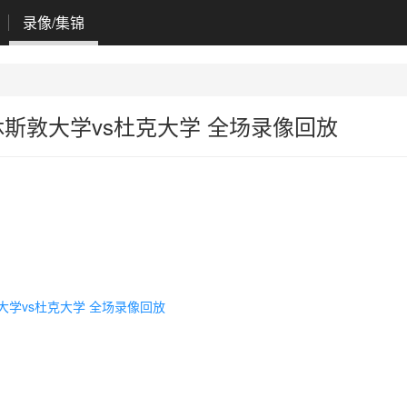
录像/集锦
赛 休斯敦大学vs杜克大学 全场录像回放
斯敦大学vs杜克大学 全场录像回放