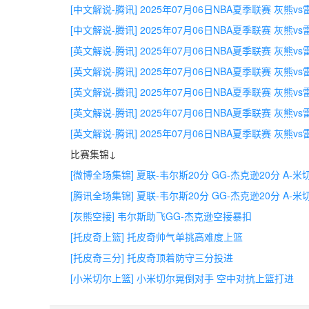
[中文解说-腾讯] 2025年07月06日NBA夏季联赛 灰熊v
[中文解说-腾讯] 2025年07月06日NBA夏季联赛 灰熊v
[英文解说-腾讯] 2025年07月06日NBA夏季联赛 灰熊v
[英文解说-腾讯] 2025年07月06日NBA夏季联赛 灰熊v
[英文解说-腾讯] 2025年07月06日NBA夏季联赛 灰熊v
[英文解说-腾讯] 2025年07月06日NBA夏季联赛 灰熊v
[英文解说-腾讯] 2025年07月06日NBA夏季联赛 灰熊v
比赛集锦↓
[微博全场集锦] 夏联-韦尔斯20分 GG-杰克逊20分 A-米
[腾讯全场集锦] 夏联-韦尔斯20分 GG-杰克逊20分 A-米
[灰熊空接] 韦尔斯助飞GG-杰克逊空接暴扣
[托皮奇上篮] 托皮奇帅气单挑高难度上篮
[托皮奇三分] 托皮奇顶着防守三分投进
[小米切尔上篮] 小米切尔晃倒对手 空中对抗上篮打进