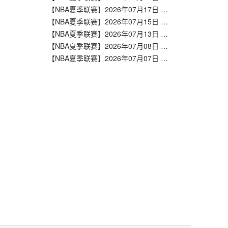
【NBA夏季联赛】2026年07月17日 雷霆vs独行侠 全场录像在线回放
【NBA夏季联赛】2026年07月15日 雷霆vs掘金 全场录像在线回放
【NBA夏季联赛】2026年07月13日 勇士vs雷霆 全场录像在线回放
【NBA夏季联赛】2026年07月08日 爵士vs雷霆 全场录像在线回放
【NBA夏季联赛】2026年07月07日 雷霆vs老鹰 全场录像在线回放