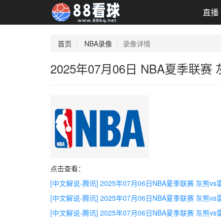
直播
首页
NBA录像
录像详情
2025年07月06日 NBA夏季联
点击查看：
[中文解说-腾讯] 2025年07月06日NBA夏季联赛 灰熊v
[中文解说-腾讯] 2025年07月06日NBA夏季联赛 灰熊v
[中文解说-腾讯] 2025年07月06日NBA夏季联赛 灰熊v