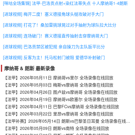
[咪咕全场集锦] 法甲-巴洛贡点射+染红法蒂失点 十人摩纳哥1-4朗斯
[进球视频] 梅开二度！塞义德接角球头槌攻破对手大门
[进球视频] 打花了！桑加雷挑球晃过对手抽射为球队拉大比分
[进球视频] 连场破门！赛义德接直传抽射击穿摩纳哥大门
[进球视频] 巴洛贡禁区被犯规 亲自操刀为主队扳平比分
[进球视频] 反客为主！托马松射门被阻 爱德华补射破门
摩纳哥 & 朗斯 最新录像
【法甲】2026年05月11日 摩纳哥vs里尔 全场录像在线回放
【法甲】2026年05月03日 梅斯vs摩纳哥 全场录像在线回放
【法甲】2026年04月26日 图卢兹vs摩纳哥 全场录像在线回放
【法甲】2026年04月19日 摩纳哥vs欧塞尔 全场录像在线回放
【法甲】2026年04月11日 巴黎FCvs摩纳哥 全场录像在线回放
【法甲】2026年03月22日 里昂vs摩纳哥 全场录像在线回放
【法甲补赛】2026年05月14日 朗斯vs巴黎圣日耳曼 全场录像在线回放
【法甲】2026年05月09日 朗斯vs南特 全场录像在线回放