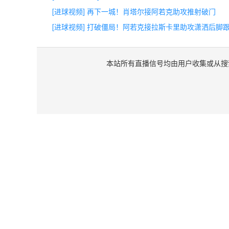
[进球视频] 再下一城！肖塔尔接阿若克助攻推射破门
[进球视频] 打破僵局！阿若克接拉斯卡里助攻潇洒后脚
本站所有直播信号均由用户收集或从搜