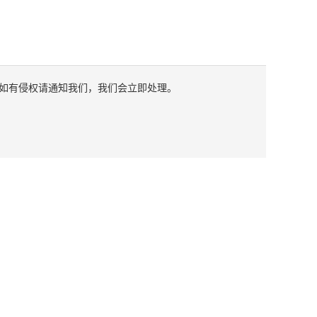
如有侵权请通知我们，我们会立即处理。