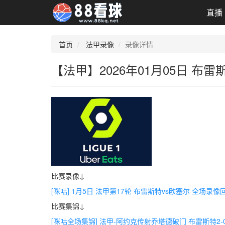
直播
首页
法甲录像
录像详情
【法甲】2026年01月05日 布
比赛录像↓
[咪咕] 1月5日 法甲第17轮 布雷斯特vs欧塞尔 全场录像
比赛集锦↓
[咪咕全场集锦] 法甲-阿约克传射乔塔德破门 布雷斯特2-