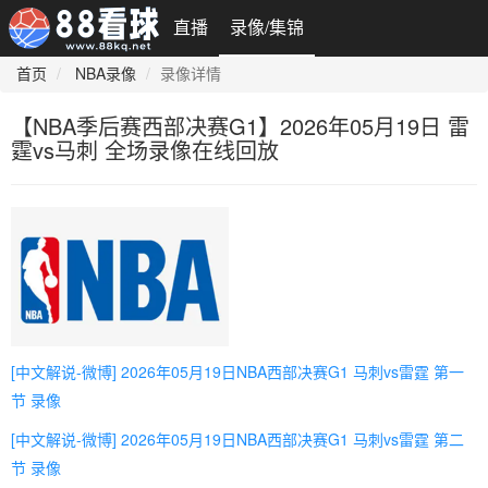
直播
录像/集锦
首页
NBA录像
录像详情
【NBA季后赛西部决赛G1】2026年05月19日 雷
霆vs马刺 全场录像在线回放
[中文解说-微博] 2026年05月19日NBA西部决赛G1 马刺vs雷霆 第一
节 录像
[中文解说-微博] 2026年05月19日NBA西部决赛G1 马刺vs雷霆 第二
节 录像