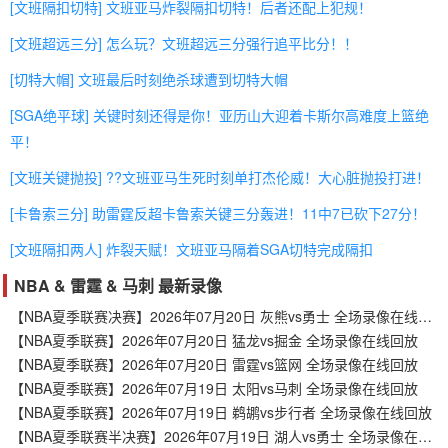
[文班隔扣切特] 文班亚马炸裂隔扣切特！后者还配上犯规！
[文班超远三分] 怎么玩？文班超远三分强行追平比分！！
[切特大帽] 文班最后时刻绝杀球遭到切特大帽
[SGA绝平球] 关键时刻还得是你！亚历山大迎着卡斯尔高难度上篮绝
平！
[文班关键抛投] ??文班亚马生死时刻单打杰伦威！大心脏抛投打进！
[卡鲁索三分] 助雷霆反超卡鲁索关键三分轰进！11中7已砍下27分！
[文班隔扣两人] 炸裂天赋！文班亚马隔着SGA切特完成隔扣
NBA & 雷霆 & 马刺 最新录像
【NBA夏季联赛决赛】2026年07月20日 灰熊vs勇士 全场录像在线回放
【NBA夏季联赛】2026年07月20日 猛龙vs掘金 全场录像在线回放
【NBA夏季联赛】2026年07月20日 雷霆vs篮网 全场录像在线回放
【NBA夏季联赛】2026年07月19日 太阳vs马刺 全场录像在线回放
【NBA夏季联赛】2026年07月19日 鹈鹕vs步行者 全场录像在线回放
【NBA夏季联赛半决赛】2026年07月19日 湖人vs勇士 全场录像在线回放