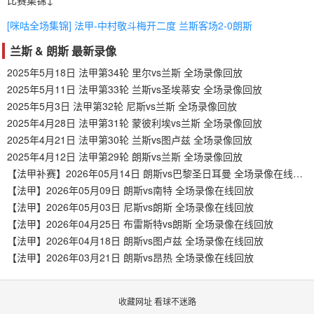
[咪咕全场集锦] 法甲-中村敬斗梅开二度 兰斯客场2-0朗斯
兰斯 & 朗斯 最新录像
2025年5月18日 法甲第34轮 里尔vs兰斯 全场录像回放
2025年5月11日 法甲第33轮 兰斯vs圣埃蒂安 全场录像回放
2025年5月3日 法甲第32轮 尼斯vs兰斯 全场录像回放
2025年4月28日 法甲第31轮 蒙彼利埃vs兰斯 全场录像回放
2025年4月21日 法甲第30轮 兰斯vs图卢兹 全场录像回放
2025年4月12日 法甲第29轮 朗斯vs兰斯 全场录像回放
【法甲补赛】2026年05月14日 朗斯vs巴黎圣日耳曼 全场录像在线回放
【法甲】2026年05月09日 朗斯vs南特 全场录像在线回放
【法甲】2026年05月03日 尼斯vs朗斯 全场录像在线回放
【法甲】2026年04月25日 布雷斯特vs朗斯 全场录像在线回放
【法甲】2026年04月18日 朗斯vs图卢兹 全场录像在线回放
【法甲】2026年03月21日 朗斯vs昂热 全场录像在线回放
收藏网址 看球不迷路