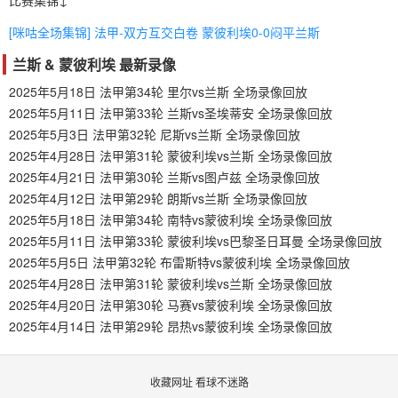
[咪咕全场集锦] 法甲-双方互交白卷 蒙彼利埃0-0闷平兰斯
兰斯 & 蒙彼利埃 最新录像
2025年5月18日 法甲第34轮 里尔vs兰斯 全场录像回放
2025年5月11日 法甲第33轮 兰斯vs圣埃蒂安 全场录像回放
2025年5月3日 法甲第32轮 尼斯vs兰斯 全场录像回放
2025年4月28日 法甲第31轮 蒙彼利埃vs兰斯 全场录像回放
2025年4月21日 法甲第30轮 兰斯vs图卢兹 全场录像回放
2025年4月12日 法甲第29轮 朗斯vs兰斯 全场录像回放
2025年5月18日 法甲第34轮 南特vs蒙彼利埃 全场录像回放
2025年5月11日 法甲第33轮 蒙彼利埃vs巴黎圣日耳曼 全场录像回放
2025年5月5日 法甲第32轮 布雷斯特vs蒙彼利埃 全场录像回放
2025年4月28日 法甲第31轮 蒙彼利埃vs兰斯 全场录像回放
2025年4月20日 法甲第30轮 马赛vs蒙彼利埃 全场录像回放
2025年4月14日 法甲第29轮 昂热vs蒙彼利埃 全场录像回放
收藏网址 看球不迷路