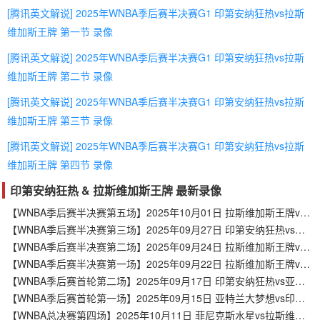
[腾讯英文解说] 2025年WNBA季后赛半决赛G1 印第安纳狂热vs拉斯
维加斯王牌 第一节 录像
[腾讯英文解说] 2025年WNBA季后赛半决赛G1 印第安纳狂热vs拉斯
维加斯王牌 第二节 录像
[腾讯英文解说] 2025年WNBA季后赛半决赛G1 印第安纳狂热vs拉斯
维加斯王牌 第三节 录像
[腾讯英文解说] 2025年WNBA季后赛半决赛G1 印第安纳狂热vs拉斯
维加斯王牌 第四节 录像
印第安纳狂热 & 拉斯维加斯王牌 最新录像
【WNBA季后赛半决赛第五场】2025年10月01日 拉斯维加斯王牌vs印第安纳狂热 全场录像在线回放
【WNBA季后赛半决赛第三场】2025年09月27日 印第安纳狂热vs拉斯维加斯王牌 全场录像在线回放
【WNBA季后赛半决赛第二场】2025年09月24日 拉斯维加斯王牌vs印第安纳狂热 全场录像在线回放
【WNBA季后赛半决赛第一场】2025年09月22日 拉斯维加斯王牌vs印第安纳狂热 全场录像在线回放
【WNBA季后赛首轮第二场】2025年09月17日 印第安纳狂热vs亚特兰大梦想 全场录像在线回放
【WNBA季后赛首轮第一场】2025年09月15日 亚特兰大梦想vs印第安纳狂热 全场录像在线回放
【WNBA总决赛第四场】2025年10月11日 菲尼克斯水星vs拉斯维加斯王牌 全场录像在线回放