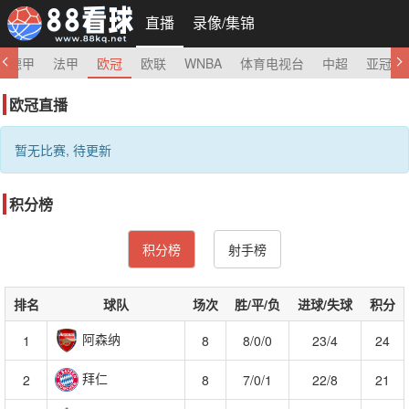
直播
录像/集锦
德甲
法甲
欧冠
欧联
WNBA
体育电视台
中超
亚冠
欧冠直播
暂无比赛, 待更新
积分榜
积分榜
射手榜
排名
球队
场次
胜/平/负
进球/失球
积分
阿森纳
1
8
8/0/0
23/4
24
拜仁
2
8
7/0/1
22/8
21