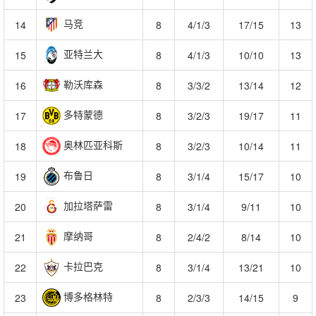
马竞
14
8
4/1/3
17/15
13
亚特兰大
15
8
4/1/3
10/10
13
勒沃库森
16
8
3/3/2
13/14
12
多特蒙德
17
8
3/2/3
19/17
11
奥林匹亚科斯
18
8
3/2/3
10/14
11
布鲁日
19
8
3/1/4
15/17
10
加拉塔萨雷
20
8
3/1/4
9/11
10
摩纳哥
21
8
2/4/2
8/14
10
卡拉巴克
22
8
3/1/4
13/21
10
博多格林特
23
8
2/3/3
14/15
9