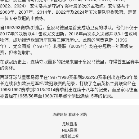
2022、2024） 安切洛蒂是夺冠军奖杯最多次的主教练。安切洛蒂于
2003年、2007年、2014年、2022年及2024年五次带队夺得欧冠，是第
一位五夺欧冠的主教练。
自1992/93赛季改制后，皇家马德里是首支成功卫冕的球队，他们不仅于
2017年的决赛以4-1击败尤文图斯，2018年再次杀入决赛并以3-1击败利
物浦，成功缔造欧洲冠军联赛三连冠历史。此前的阿贾克斯（1996
年）、尤文图斯（1997年）和曼联（2009年）均在夺冠后一年晋级决
赛，但未能取胜。
在欧冠历史上，连续夺冠最多的纪录来自于皇家马德里，夺得首五届赛事
的奖杯。
西班牙球队皇家马德里在1997/1998赛季到2022/23赛季创出连续26年最
长连续参加欧洲冠军杯/欧冠联赛的纪录，打破了之前英格兰曼联曾经在
1996/1997赛季到2013/2014赛季创出连续十八年的记录，而皇家马德里
亦曾经在1955/56年至1969/70年赛季创出连续15年的记录。
收藏网址 看球不迷路
足球直播
NBA直播
动漫线上看