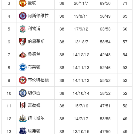
曼联
3
38
20/11/7
69/50
71
阿斯顿维拉
4
38
19/8/11
56/49
65
利物浦
5
38
17/9/12
63/53
60
伯恩茅斯
6
38
13/18/7
58/54
57
桑德兰
7
38
14/12/12
42/48
54
布莱顿
8
38
14/11/13
52/46
53
布伦特福德
9
38
14/11/13
55/52
53
切尔西
10
38
14/10/14
58/52
52
富勒姆
11
38
15/7/16
47/51
52
纽卡斯尔
12
38
14/7/17
53/55
49
埃弗顿
13
38
13/10/15
47/50
49