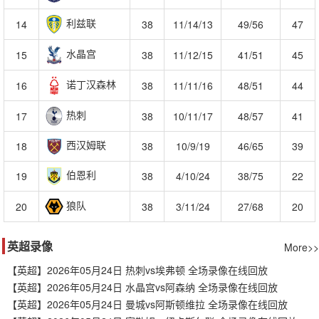
利兹联
14
38
11/14/13
49/56
47
水晶宫
15
38
11/12/15
41/51
45
诺丁汉森林
16
38
11/11/16
48/51
44
热刺
17
38
10/11/17
48/57
41
西汉姆联
18
38
10/9/19
46/65
39
伯恩利
19
38
4/10/24
38/75
22
狼队
20
38
3/11/24
27/68
20
英超录像
More>>
【英超】2026年05月24日 热刺vs埃弗顿 全场录像在线回放
【英超】2026年05月24日 水晶宫vs阿森纳 全场录像在线回放
【英超】2026年05月24日 曼城vs阿斯顿维拉 全场录像在线回放