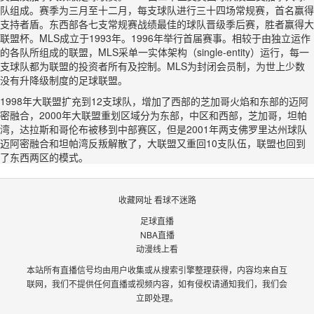
队组成。赛季为三月至十二月，每支球队进行三十四场常规赛，首名赢得
支持者盾。东西部各七支常规赛战绩最佳的球队晋级季后赛，胜者赢得大
联盟杯。MLS成立于1993年。1996年举行首届赛事。相较于由独立运作
的各队所组成的联盟，MLS采单一实体架构（single-entity）运行，每一
支球队都为联盟的投资者所有及控制。MLS为封闭会员制，为世上少数
没有升降级制度的足球联盟。
1998年大联盟扩充到12支球队，增加了西部的芝加哥火焰和东部的迈阿
密融合，2000年大联盟重划区域分为东部，中区和西部，芝加哥，坦帕
湾，达拉斯和哥伦布被移到中部赛区，但是2001年两支佛罗里达州球队
迈阿密融合和坦帕湾反叛解散了，大联盟又重回10支队伍，联盟也回到
了东西两区的模式。
收藏网址 看球不迷路
足球直播
NBA直播
动漫线上看
本站所有直播信号均由用户收集或从搜索引擎整理获得，内容均来自互
联网，我们不提供任何直播或视频内容，如有侵权请通知我们，我们会
立即处理。