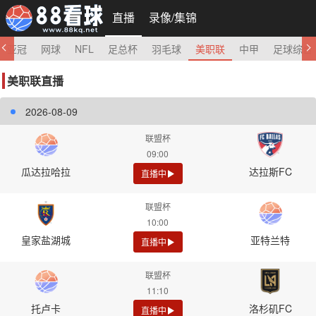
直播
录像/集锦
亚冠
网球
NFL
足总杯
羽毛球
美职联
中甲
足球综合
美职联直播
2026-08-09
联盟杯
09:00
瓜达拉哈拉
达拉斯FC
直播中
联盟杯
10:00
皇家盐湖城
亚特兰特
直播中
联盟杯
11:10
托卢卡
洛杉矶FC
直播中