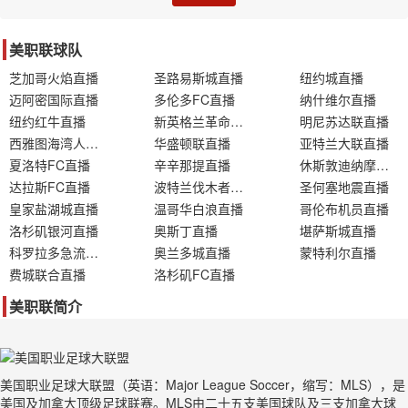
美职联球队
芝加哥火焰直播
圣路易斯城直播
纽约城直播
迈阿密国际直播
多伦多FC直播
纳什维尔直播
纽约红牛直播
新英格兰革命直播
明尼苏达联直播
西雅图海湾人直播
华盛顿联直播
亚特兰大联直播
夏洛特FC直播
辛辛那提直播
休斯敦迪纳摩直播
达拉斯FC直播
波特兰伐木者直播
圣何塞地震直播
皇家盐湖城直播
温哥华白浪直播
哥伦布机员直播
洛杉矶银河直播
奥斯丁直播
堪萨斯城直播
科罗拉多急流直播
奥兰多城直播
蒙特利尔直播
费城联合直播
洛杉矶FC直播
美职联简介
美国职业足球大联盟（英语：Major League Soccer，缩写：MLS），是
美国及加拿大顶级足球联赛。MLS由二十五支美国球队及三支加拿大球