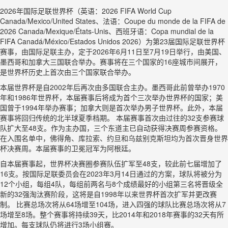
2026年国际足联世界杯（英语：2026 FIFA World Cup
Canada/Mexico/United States、法语：Coupe du monde de la FIFA de
2026 Canada/Mexique/États-Unis、西班牙语：Copa mundial de la
FIFA Canadá/México/Estados Unidos 2026）为第23届国际足联世界杯
赛事，由国际足联主办，定于2026年6月11日至7月19日举行，由美国、
墨西哥和加拿大三国联合举办。赛事将在三个国家的16座城市间展开，
是世界杯历史上首次由三个国家联合举办。
本届世界杯是自2002年后再次由多国联合主办。墨西哥此前曾举办1970
年和1986年世界杯，本届赛事后将成为首个三次举办世界杯的国家；美
国曾于1994年举办赛事；加拿大则是首次举办男子世界杯。此外，本届
赛事将回归传统的北半球夏季档期。 本届赛事首次由过往的32支参赛球
队扩大至48支。作为主办国，三个东道主已自动获得决赛周参赛资格。
在入围名单中，佛得角、库拉索、约旦和乌兹别克斯坦均为首次晋身世界
杯决赛周。本届赛事的卫冕冠军为阿根廷。
自本届赛事起，世界杯决赛圈参赛队伍扩军至48支，较此前七届增加了
16支。按国际足联委员会在2023年3月14日通过的方案，球队将被分为
12个小组，每组4队，每组前两名与8个成绩最好的小组第三名将晋级全
新的32强淘汰赛阶段，这将是自1998年以来世界杯首次扩军并更改赛
制。 比赛总场次将从64场增至104场，进入四强的球队比赛总场次将从7
场增至8场。整个赛事将持续39天，比2014年和2018年赛事的32天有所
增加。每支球队仍将进行3场小组赛。