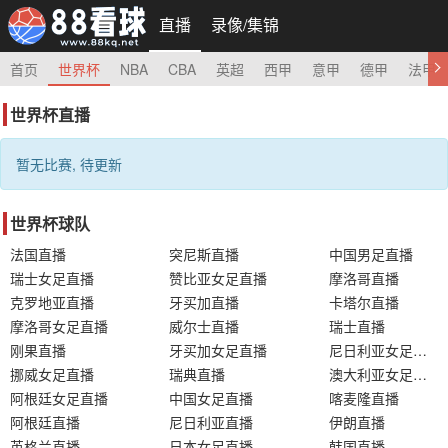
直播
录像/集锦
首页
世界杯
NBA
CBA
英超
西甲
意甲
德甲
法甲
世界杯直播
暂无比赛, 待更新
世界杯球队
法国直播
突尼斯直播
中国男足直播
瑞士女足直播
赞比亚女足直播
摩洛哥直播
克罗地亚直播
牙买加直播
卡塔尔直播
摩洛哥女足直播
威尔士直播
瑞士直播
刚果直播
牙买加女足直播
尼日利亚女足直播
挪威女足直播
瑞典直播
澳大利亚女足直播
阿根廷女足直播
中国女足直播
喀麦隆直播
阿根廷直播
尼日利亚直播
伊朗直播
英格兰直播
日本女足直播
韩国直播