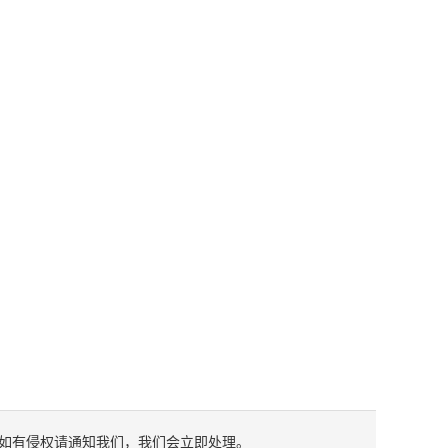
如有侵权请通知我们，我们会立即处理。