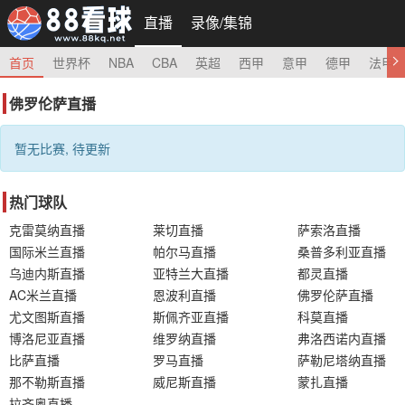
直播
录像/集锦
首页
世界杯
NBA
CBA
英超
西甲
意甲
德甲
法甲
佛罗伦萨直播
暂无比赛, 待更新
热门球队
克雷莫纳直播
莱切直播
萨索洛直播
国际米兰直播
帕尔马直播
桑普多利亚直播
乌迪内斯直播
亚特兰大直播
都灵直播
AC米兰直播
恩波利直播
佛罗伦萨直播
尤文图斯直播
斯佩齐亚直播
科莫直播
博洛尼亚直播
维罗纳直播
弗洛西诺内直播
比萨直播
罗马直播
萨勒尼塔纳直播
那不勒斯直播
威尼斯直播
蒙扎直播
拉齐奥直播