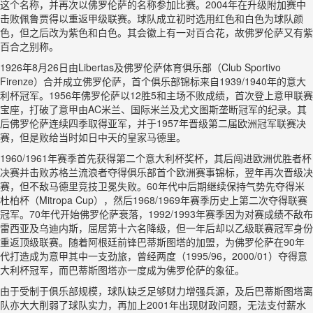
这个名称，并再次以佛罗伦萨的名称参加比赛。2004年在升级附加赛中
击败佩鲁贾得以重返甲级联赛。球队成立初时选用红色和白色为球队颜
色，但之后改为紫色和白色。其会徽上有一对百合花，故佛罗伦萨又有紫
百合之别称。
1926年8月26日由Libertas及佛罗伦萨体育俱乐部（Club Sportivo
Firenze）合并成立佛罗伦萨，首个俱乐部锦标来自1939/1940年的意大
利杯冠军。1956年佛罗伦萨以12胜5和主场不败成绩，首次登上意甲联赛
宝座，打破了意甲由AC米兰、国际米兰及尤文图斯垄断冠军的纪录。其
后佛罗伦萨连续四季取得亚军，并于1957年晋级第二届欧洲冠军联赛决
赛，但是败给当时如日中天的皇家马德里。
1960/1961年赛季首先获得第二个意大利杯奖杯，其后闯进欧洲优胜者杯
决赛并击败苏格兰流浪者夺得俱乐部首个欧洲赛事锦标，翌年再次晋级决
赛，但不敌马德里竞技卫冕失败。60年代中后期继续保持气势先夺得米
杜柏杯（Mitropa Cup），然后1968/1969年赛季历史上第二次夺得联赛
冠军。70年代开始佛罗伦萨衰落，1992/1993年赛季因为对赛成绩不敌布
雷西亚及乌迪内斯，屈居第十六名降级，但一年后却以乙级联赛冠军身份
重返顶级联赛。随着阿根廷前锋巴蒂斯图塔的加盟，为佛罗伦萨在90年
代打造成为意甲其中一支劲旅，曾经两度（1995/96，2000/01）夺得意
大利杯冠军，而巴蒂斯图塔亦一度成为佛罗伦萨的象征。
由于受制于俱乐部规模，球队缺乏足够财力增强兵源，及后巴蒂斯图塔离
队亦大大削弱了球队实力，再加上2001年出现财政问题，无法支付薪水