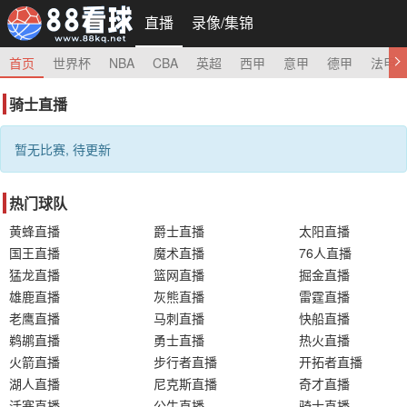
直播
录像/集锦
首页
世界杯
NBA
CBA
英超
西甲
意甲
德甲
法甲
骑士直播
暂无比赛, 待更新
热门球队
黄蜂直播
爵士直播
太阳直播
国王直播
魔术直播
76人直播
猛龙直播
篮网直播
掘金直播
雄鹿直播
灰熊直播
雷霆直播
老鹰直播
马刺直播
快船直播
鹈鹕直播
勇士直播
热火直播
火箭直播
步行者直播
开拓者直播
湖人直播
尼克斯直播
奇才直播
活塞直播
公牛直播
骑士直播