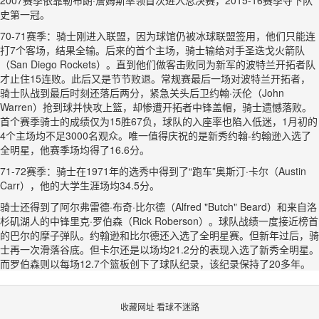
2007赛季依靠勒布朗·詹姆斯率领首次进入总决赛，2015-16赛季夺下队
史第一冠。
70-71赛季：骑士刚进入联盟，因为球馆仍被冰球联盟签用，他们只能连
打7个客场，结果全输。后来的首个主场，骑士输给对手圣迭戈火箭队
（San Diego Rockets）。直到他们做客击败同为新军的波特兰开拓者队
才止住15连败。此后又是节节败退。常规赛最后一场对波特兰开拓者，
骑士队战到最后时刻还落后两分，紧急关头后卫约翰·沃伦（John
Warren）抢到球并快攻上篮，却惨遭开拓者中锋盖帽，骑士遗憾落败。
首个赛季骑士的成绩仅为15胜67负，球队的入座率也陷入低迷，1月初的
4个主场均不足3000名观众。唯一值得庆祝的是新秀约翰-约翰逊入选了
全明星，他赛季场均得了16.6分。
71-72赛季：骑士在1971年的选秀中得到了“跑车”奥斯汀·卡尔（Austin
Carr），他的大学生涯场均34.5分。
骑士还得到了阿尔弗雷德·布奇·比尔德（Alfred "Butch" Beard）和来自洛
杉矶湖人的中锋里克·罗伯森（Rick Roberson）。球队战绩一度接近榜首
的巴尔的摩子弹队。约翰逊和比尔德还入选了全明星赛。但新年过后，骑
士再一次滑落谷底。但卡尔还是以场均21.2分的表现入选了新秀全明星。
而罗伯森则以每场12.7个篮板创下了球队纪录，该纪录保持了20多年。
收藏网址 看球不迷路