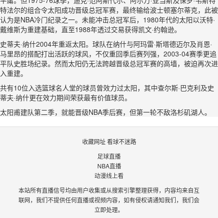
平庸。但1975-76球季，迪克·范阿斯代尔、阿尔万·亚当斯及保罗·韦斯特
特法尔的组合令太阳成功晋级总冠军赛，最终输给波士顿塞尔蒂克，此被
认为是NBA冷门纪录之一。未能冲击总冠军后，1980年代的太阳以沃特·
戴维斯为重建基础，直至1988年透过交易获得凯文·约翰逊。
史蒂夫·纳什2004年重返太阳。球队在纳什与阿玛雷·斯塔德迈尔及肖恩·
马里昂的搭配打出活跃的球风，不仅重回季后赛列强，2003-04赛季更追
平队史胜场纪录。然而太阳仍无法跨越晋级总冠军赛的高墙，被迫再次进
入重建。
共有10位入选篮球名人堂的球员曾效力过太阳，其中查尔斯·巴克利及史
蒂夫·纳什更在效力期间荣获最有价值球员。
太阳甫建队第二季，就能晋级NBA季后赛，但第一轮不敌洛杉矶湖人。
收藏网址 看球不迷路
足球直播
NBA直播
动漫线上看
本站所有直播信号均由用户收集或从搜索引擎整理获得，内容均来自互
联网，我们不提供任何直播或视频内容，如有侵权请通知我们，我们会
立即处理。