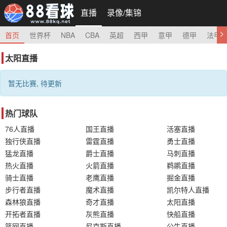
直播
录像/集锦
首页
世界杯
NBA
CBA
英超
西甲
意甲
德甲
法甲
太阳直播
暂无比赛, 待更新
热门球队
76人直播
国王直播
活塞直播
独行侠直播
雷霆直播
勇士直播
猛龙直播
爵士直播
马刺直播
热火直播
火箭直播
鹈鹕直播
骑士直播
老鹰直播
掘金直播
步行者直播
魔术直播
凯尔特人直播
森林狼直播
奇才直播
太阳直播
开拓者直播
灰熊直播
快船直播
篮网直播
尼克斯直播
公牛直播