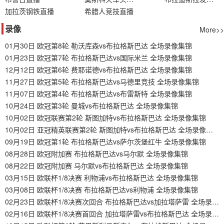
加拉茨钢铁直播
希腊人竞技直播
录像
More>>
01月30日 欧冠第8轮 勒沃库森vs布拉格斯巴达 全场录像集锦
01月23日 欧冠第7轮 布拉格斯巴达vs国际米兰 全场录像集锦
12月12日 欧冠第6轮 费耶诺德vs布拉格斯巴达 全场录像集锦
11月27日 欧冠第5轮 布拉格斯巴达vs马德里竞技 全场录像集锦
11月07日 欧冠第4轮 布拉格斯巴达vs布雷斯特 全场录像集锦
10月24日 欧冠第3轮 曼城vs布拉格斯巴达 全场录像集锦
10月02日 欧冠联赛第2轮 斯图加特vs布拉格斯巴达 全场录像集锦
10月02日 亚冠精英联赛第2轮 斯图加特vs布拉格斯巴达 全场录像集锦
09月19日 欧冠第1轮 布拉格斯巴达vs萨尔茨堡红牛 全场录像集锦
08月28日 欧冠附加赛 布拉格斯巴达vs马尔默 全场录像集锦
08月22日 欧冠附加赛 马尔默vs布拉格斯巴达 全场录像集锦
03月15日 欧联杯1/8决赛 利物浦vs布拉格斯巴达 全场录像集锦
03月08日 欧联杯1/8决赛 布拉格斯巴达vs利物浦 全场录像集锦
02月23日 欧联杯1/8决赛次回合 布拉格斯巴达vs加拉塔萨雷 全场录像集锦
02月16日 欧联杯1/8决赛首回合 加拉塔萨雷vs布拉格斯巴达 全场录像集锦